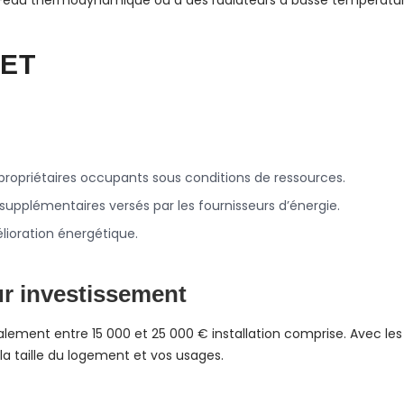
e-eau thermodynamique ou à des radiateurs à basse température
JET
 propriétaires occupants sous conditions de ressources.
supplémentaires versés par les fournisseurs d’énergie.
élioration énergétique.
ur investissement
lement entre 15 000 et 25 000 € installation comprise. Avec les 
 la taille du logement et vos usages.