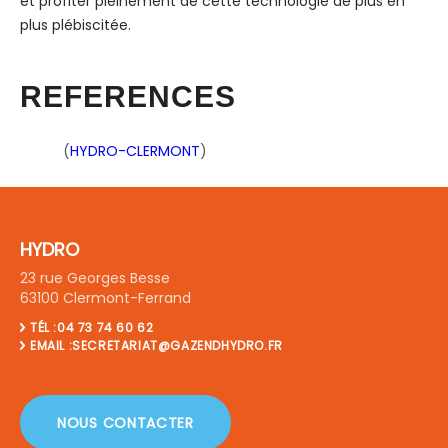
et profiter pleinement de cette technologie de plus en
plus plébiscitée.
REFERENCES
(
HYDRO-CLERMONT
)
HYDRO
23 rue Georges Besse
63100 Clermont-Ferrand
TÉL :04 73 74 60 62
EMAIL :SECRETARIAT@GAZENDHYDRO.FR
NOUS CONTACTER