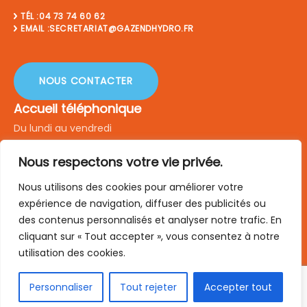
TÉL :04 73 74 60 62
EMAIL :SECRETARIAT@GAZENDHYDRO.FR
NOUS CONTACTER
Accueil téléphonique
Du lundi au vendredi
DE 8H À 12H & DE 14H À 18H
Nous respectons votre vie privée.
Suivez-nous sur
Nous utilisons des cookies pour améliorer votre
expérience de navigation, diffuser des publicités ou
ACTUALITÉS
des contenus personnalisés et analyser notre trafic. En
POLITIQUE DE CONFIDENTIALITÉ
cliquant sur « Tout accepter », vous consentez à notre
MENTIONS LÉGALES
utilisation des cookies.
C.G.V
Site web réalisé par AGENCE DIGITALE à Clermont-Ferrand.
Personnaliser
Tout rejeter
Accepter tout