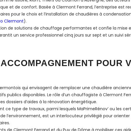
omme Issoire, Riom, Thiers ou Cournon d’Auvergne, des acteur
ue et de confort. Basée à Clermont Ferrand, l’entreprise est r
ires pour le choix et l’installation de chaudières à condensatio
ro Clermont
).
llation de solutions de chauffage performantes et confie la mis
rantit un service professionnel cinq jours sur sept et un suivi s
T ACCOMPAGNEMENT POUR 
s clermontois qui envisagent de remplacer une chaudière ancie
fs publics disponibles. Le rôle d’un chauffagiste à Clermont Ferra
es dossiers d’aides à la rénovation énergétique.
ent ce type de travaux, parmi lesquels MaPrimeRénov’ ou les cer
e l’environnement, est un interlocuteur privilégié pour orienter le
aires.
tants de Clermont Ferrand et du Puy de Dôme à mobiliser ces ai