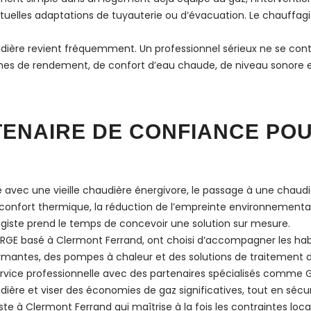
entuelles adaptations de tuyauterie ou d’évacuation. Le chauffag
dière revient fréquemment. Un professionnel sérieux ne se conte
mes de rendement, de confort d’eau chaude, de niveau sonore et de
TENAIRE DE CONFIANCE PO
re avec une vieille chaudière énergivore, le passage à une chau
 confort thermique, la réduction de l’empreinte environnemental
agiste prend le temps de concevoir une solution sur mesure.
RGE basé à Clermont Ferrand, ont choisi d’accompagner les ha
antes, des pompes à chaleur et des solutions de traitement d’ea
ervice professionnelle avec des partenaires spécialisés comme 
e et viser des économies de gaz significatives, tout en sécurisan
 Clermont Ferrand qui maîtrise à la fois les contraintes local