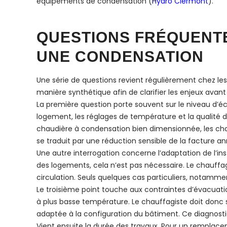
équipements de condensation (
Hydro Clermont
).
QUESTIONS FRÉQUENT
UNE CONDENSATION
Une série de questions revient régulièrement chez les
manière synthétique afin de clarifier les enjeux avant
La première question porte souvent sur le niveau d’é
logement, les réglages de température et la qualité d
chaudière à condensation bien dimensionnée, les ch
se traduit par une réduction sensible de la facture an
Une autre interrogation concerne l’adaptation de l’ins
des logements, cela n’est pas nécessaire. Le chauffagis
circulation. Seuls quelques cas particuliers, notammen
Le troisième point touche aux contraintes d’évacua
à plus basse température. Le chauffagiste doit donc s
adaptée à la configuration du bâtiment. Ce diagnostic 
Vient ensuite la durée des travaux. Pour un remplace