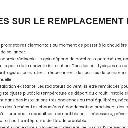
ES SUR LE REMPLACEMENT 
 propriétaires clermontois au moment de passer à la chaudière à
 de se lancer.
conomie réalisable. Le gain dépend de nombreux paramètres, not
e la pose de la nouvelle installation. Dans les cas typiques de 
auffagistes constatent fréquemment des baisses de consommati
nuelle.
tallation existante. Les radiateurs doivent-ils être remplacés p
te ajuste plutôt la température de départ du circuit, installe si 
t dans des installations très anciennes ou mal équilibrées, néce
tion des fumées. Les chaudières à condensation produisent des
’assurer que le conduit est compatible ou, si nécessaire, prévo
fait partie intégrante de l’étude préalable.
ment simple dans un logement déjà équipé au gaz, l’intervention