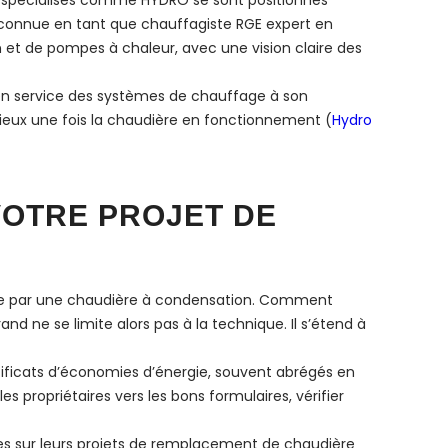
s spécialisés comme HYDRO se sont positionnés
econnue en tant que chauffagiste RGE expert en
n et de pompes à chaleur, avec une vision claire des
e en service des systèmes de chauffage à son
érieux une fois la chaudière en fonctionnement (
Hydro
VOTRE PROJET DE
nne par une chaudière à condensation. Comment
nd ne se limite alors pas à la technique. Il s’étend à
tificats d’économies d’énergie, souvent abrégés en
s propriétaires vers les bons formulaires, vérifier
des sur leurs projets de remplacement de chaudière