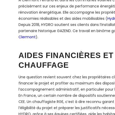
À Clermont Ferrand et dans les communes voisines c
précisément sur ces enjeux de performance énergétiq
rénovation énergétique. Elle accompagne les propriéta
économies réalisables et des aides mobilisables (
Hyd
Depuis 2018, HYDRO soutient ses clients dans l’insta
partenaire historique GAZEND. Ce travail en binôme ga
Clermont
).
AIDES FINANCIÈRES E
CHAUFFAGE
Une question revient souvent chez les propriétaire
financer le projet et profiter au maximum des dispositi
l’accompagnement administratif, en particulier pour l
En France, un certain nombre de dispositifs soutienn
CEE. Un chauffagiste RGE, c’est à dire reconnu garant d
l’éligibilité du projet et préparer les justificatifs nécess
HYDRO, grâce à ses équipes certifiées, aide les habi