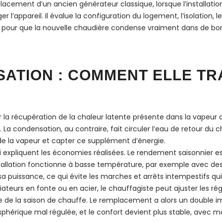
ement d’un ancien générateur classique, lorsque l’installation
l’appareil. Il évalue la configuration du logement, l’isolation, le
e pour que la nouvelle chaudière condense vraiment dans de bo
SATION : COMMENT ELLE T
r la récupération de la chaleur latente présente dans la vapeur
r. La condensation, au contraire, fait circuler l’eau de retour d
e la vapeur et capter ce supplément d’énergie.
ui expliquent les économies réalisées. Le rendement saisonnier 
installation fonctionne à basse température, par exemple avec d
 puissance, ce qui évite les marches et arrêts intempestifs qui 
teurs en fonte ou en acier, le chauffagiste peut ajuster les ré
e de la saison de chauffe. Le remplacement a alors un double i
sphérique mal régulée, et le confort devient plus stable, avec 