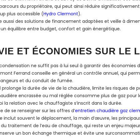
arcours du propriétaire, qui peut ainsi réduire significativemen
up plus accessible (
Hydro Clermont
).
aussi des solutions de financement adaptées et veille à dimensi
 un équilibre entre budget, confort et gain énergétique.
VIE ET ÉCONOMIES SUR LE
ndensation ne suffit pas à lui seul à garantir des économies dura
mont Ferrand conseille en général un contrôle annuel, qui permet 
changeurs et du conduit de fumée.
Il prolonge la durée de vie de la chaudière, limite les risques de
udière encrassée ou mal réglée consomme plus de gaz pour le
a relation avec le chauffagiste s’inscrit dans la durée.
le de se renseigner sur les offres d’
entretien chaudière gaz cler
nclut souvent le déplacement, la main d’œuvre, les principaux
 traitement de l’eau de chauffage, qui reste un enjeu majeur da
 conserve un bon échange thermique et évite une surconsommatio