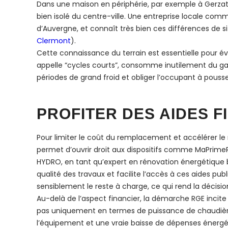
Dans une maison en périphérie, par exemple à Gerza
bien isolé du centre-ville. Une entreprise locale co
d’Auvergne, et connaît très bien ces différences de s
Clermont
).
Cette connaissance du terrain est essentielle pour é
appelle “cycles courts”, consomme inutilement du gaz 
périodes de grand froid et obliger l’occupant à pouss
PROFITER DES AIDES 
Pour limiter le coût du remplacement et accélérer le r
permet d’ouvrir droit aux dispositifs comme MaPrimeRén
HYDRO, en tant qu’expert en rénovation énergétique ba
qualité des travaux et facilite l’accès à ces aides pu
sensiblement le reste à charge, ce qui rend la décis
Au-delà de l’aspect financier, la démarche RGE incite 
pas uniquement en termes de puissance de chaudière.
l’équipement et une vraie baisse de dépenses énergét