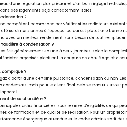
ur, d’une régulation plus précise et d’un bon réglage hydraul
t dans des logements déjà correctement isolés.
condensation ?
nd compétent commence par vérifier si les radiateurs existant
 été surdimensionnés à l’époque, ce qui est plutôt une bonne n
nc avec un meilleur rendement, sans besoin de tout remplacer.
 chaudière à condensation ?
e fait généralement en une à deux journées, selon la complexité de
uffagistes organisés planifient la coupure de chauffage et d’e
us compliqué ?
es gaz à partir d’une certaine puissance, condensation ou non. L
ondensats, mais pour le client final, cela se traduit surtout par
’appareil.
ement de sa chaudière ?
incipales aides financières, sous réserve d’éligibilité, ce qui pe
s de formation et de qualité de réalisation. Pour un propriétair
performance énergétique attendue et le cadre administratif des 