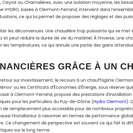
t, Ceyrat ou Chamalières, avec une isolation moyenne, les bes
mme HYDRO, basée à Clermont-Ferrand, intervient dans l’ensemble
ituations, ce qui lui permet de proposer des réglages et des pu
viter les déconvenues. Une chaudière trop puissante qui se met
et peut réduire la durée de vie du matériel. À l’inverse, une c
er les températures, ce qui annule une partie des gains attendus
FINANCIÈRES GRÂCE À UN C
etour sur investissement, le recours à un chauffagiste Clermont-
ov’ ou les Certificats d’Économies d’Énergie, sous réserve que le
sé à Clermont-Ferrand, propose des prestations d’installation av
bliques pour les particuliers du Puy-de-Dôme (
Hydro Clermont
). 
ion de remplacement plus accessible pour de nombreux propriéta
aussi l’installateur à raisonner en termes de performance globale
 Ce changement de perspective est souvent ce qui fait la diff
iques sur le long terme.