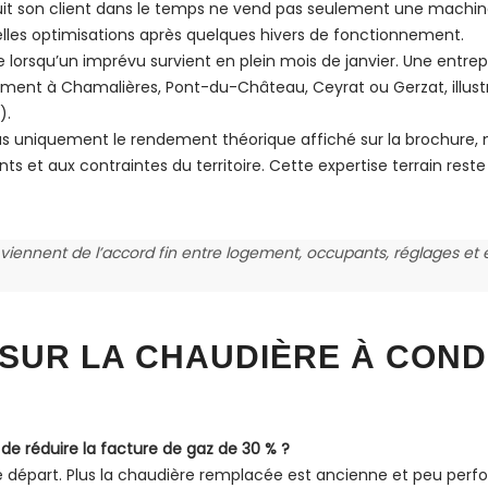
 suit son client dans le temps ne vend pas seulement une machin
ntuelles optimisations après quelques hivers de fonctionnement.
e lorsqu’un imprévu survient en plein mois de janvier. Une entr
ent à Chamalières, Pont-du-Château, Ceyrat ou Gerzat, illustre
).
t pas uniquement le rendement théorique affiché sur la brochure
s et aux contraintes du territoire. Cette expertise terrain rest
s viennent de l’accord fin entre logement, occupants, réglages et
 SUR LA CHAUDIÈRE À CON
e réduire la facture de gaz de 30 % ?
 départ. Plus la chaudière remplacée est ancienne et peu perfo